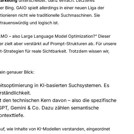
arketing
unterscheidet. Ganz einfach: Letzteres
 Bing. GAIO spielt allerdings in einer
neuen Liga der
ionieren nicht wie traditionelle Suchmaschinen. Sie
rtrauenswürdig und logisch ist.
LLMO
– also Large Language Model Optimization?“ Dieser
er zielt aber verstärkt auf Prompt-Strukturen ab. Für unsere
-Strategien für reale Sichtbarkeit. Trotzdem wissen wir,
in genauer Blick:
eitsoptimierung in KI-basierten Suchsystemen. Es
ständlichkeit.
bt den
technischen Kern
davon – also die spezifische
GPT, Gemini & Co. Dazu zählen semantische
ntexttiefe.
uf, wie Inhalte
von KI-Modellen verstanden, eingeordnet