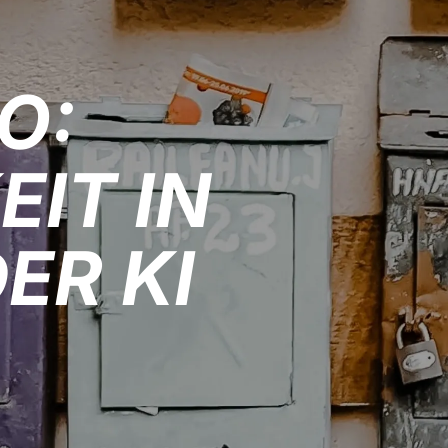
O:
IT IN
ER KI