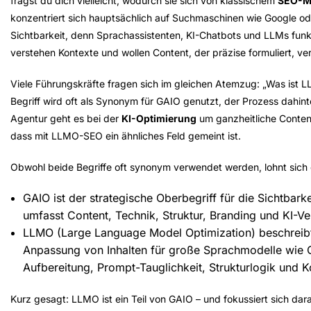
fragst du dich vielleicht, wodurch sie sich von klassischem
SEO-M
konzentriert sich hauptsächlich auf Suchmaschinen wie Google oder
Sichtbarkeit
, denn Sprachassistenten, KI-Chatbots und LLMs funkt
verstehen Kontexte und wollen Content, der präzise formuliert, ve
Viele Führungskräfte fragen sich im gleichen Atemzug: „
Was ist 
Begriff wird oft als Synonym für GAIO genutzt, der Prozess dahint
Agentur geht es bei der
KI-Optimierung
um ganzheitliche Content
dass mit
LLMO-SEO
ein ähnliches Feld gemeint ist.
Obwohl beide Begriffe oft synonym verwendet werden, lohnt sich e
GAIO
ist der
strategische Oberbegriff
für die Sichtbark
umfasst Content, Technik, Struktur, Branding und KI-Ver
LLMO
(Large Language Model Optimization) beschrei
Anpassung von Inhalten für große Sprachmodelle wie 
Aufbereitung, Prompt-Tauglichkeit, Strukturlogik und Ko
Kurz gesagt
: LLMO ist ein Teil von GAIO – und fokussiert sich dara