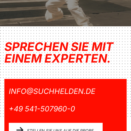
SPRECHEN SIE MIT
EINEM EXPERTEN.
INFO@SUCHHELDEN.DE
+49 541-507960-0
STELLEN SIE UNS AUF DIE PROBE