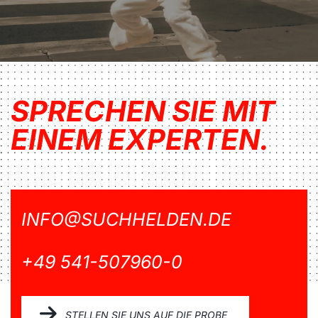
SPRECHEN SIE MIT
EINEM EXPERTEN.
INFO@SUCHHELDEN.DE
+49 541-507960-0
STELLEN SIE UNS AUF DIE PROBE