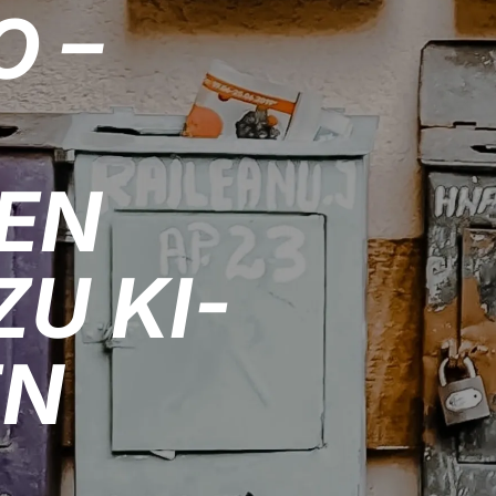
O –
EN
U KI-
EN