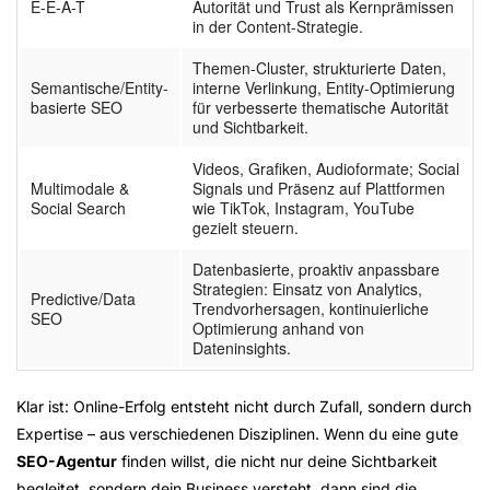
E-E-A-T
Autorität und Trust als Kernprämissen
in der Content-Strategie.
Themen-Cluster, strukturierte Daten,
Semantische/Entity-
interne Verlinkung, Entity-Optimierung
basierte SEO
für verbesserte thematische Autorität
und Sichtbarkeit.
Videos, Grafiken, Audioformate; Social
Multimodale &
Signals und Präsenz auf Plattformen
Social Search
wie TikTok, Instagram, YouTube
gezielt steuern.
Datenbasierte, proaktiv anpassbare
Strategien: Einsatz von Analytics,
Predictive/Data
Trendvorhersagen, kontinuierliche
SEO
Optimierung anhand von
Dateninsights.
Klar ist:
Online-Erfolg
entsteht nicht durch Zufall, sondern durch
Expertise – aus verschiedenen Disziplinen. Wenn du eine gute
SEO-Agentur
finden willst, die nicht nur deine Sichtbarkeit
begleitet, sondern dein Business versteht, dann sind die