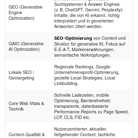
Suchsystemen & Answer Engines
GEO (Generative
(z. B. ChatGPT, Gemini, Perplexity):
Engine
Inhalte, die von KI erkannt, richtig
Optimization)
interpretiert und in generierten
Antworten zitiert werden.
von Content und
SEO-Optimierung
GAIO (Generative
Struktur für generative KI, Fokus auf
AI Optimization)
E-E-A-T, Markenerwähnungen,
semantische Verknüpfungen.
Regionale Rankings, Google-
Lokale SEO /
Unternehmensprofil-Optimierung,
Geotargeting
gezielte Local-Strategies, Local
Linkbuilding.
Schnelle Ladezeiten, mobile
Optimierung, Barrierefreiheit;
Core Web Vitals &
transparente, datenbasierte
Technik
Performance-Reports zu Page Speed,
LCP, CLS, FID etc.
Nutzerzentrierter, aktueller,
Content-Qualität &
tiefgehender Content; fachliche