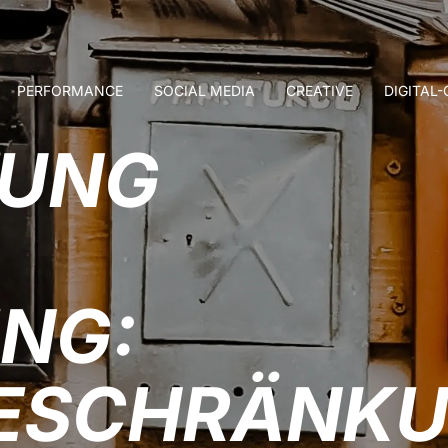
PERFORMANCE
SOCIAL MEDIA
CREATIVE
DIGITAL
DUNG
NG:
BESCHRÄNK