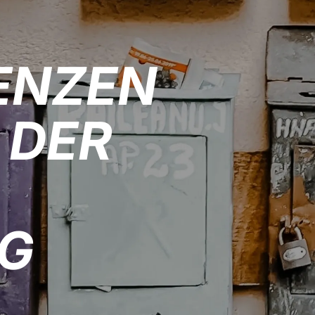
ENZEN
 DER
IG