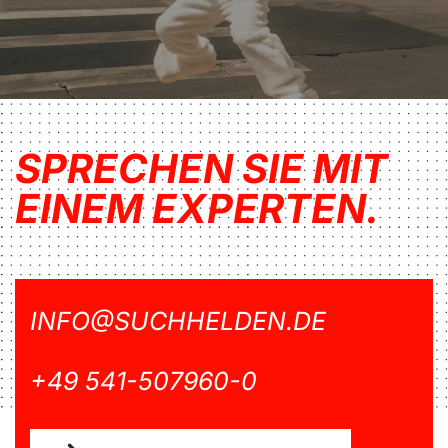
SPRECHEN SIE MIT
EINEM EXPERTEN.
INFO@SUCHHELDEN.DE
+49 541-507960-0