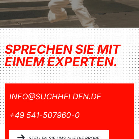
SPRECHEN SIE MIT
EINEM EXPERTEN.
INFO@SUCHHELDEN.DE
+49 541-507960-0
STELLEN SIE UNS AUF DIE PROBE