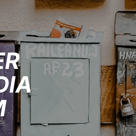
ER
DIA
M