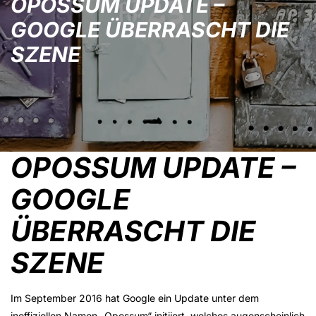
OPOSSUM UPDATE –
GOOGLE ÜBERRASCHT DIE
SZENE
OPOSSUM UPDATE –
GOOGLE
ÜBERRASCHT DIE
SZENE
Im September 2016 hat Google ein Update unter dem
inoffiziellen Namen „Opossum“ initiiert, welches augenscheinlich