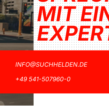
MIT E
EXPER
INFO@SUCHHELDEN.DE
+49 541-507960-0