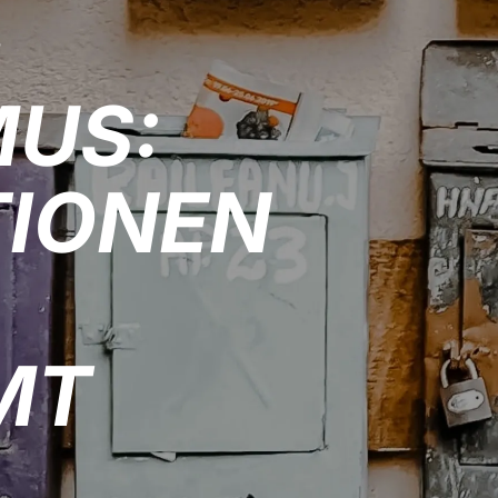
-
MUS:
TIONEN
MT