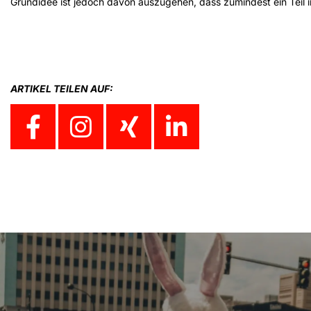
Grundidee ist jedoch davon auszugehen, dass zumindest ein Teil i
ARTIKEL TEILEN AUF: