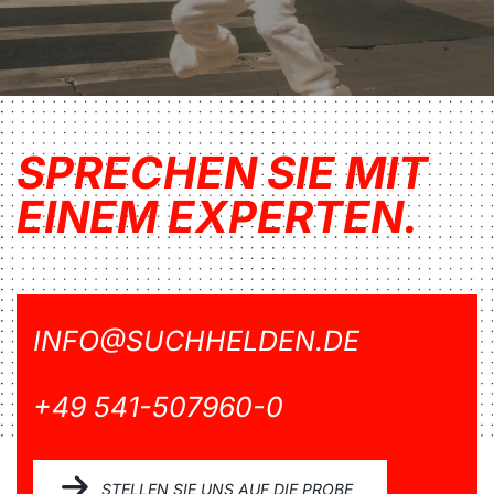
SPRECHEN SIE MIT
EINEM EXPERTEN.
INFO@SUCHHELDEN.DE
+49 541-507960-0
STELLEN SIE UNS AUF DIE PROBE