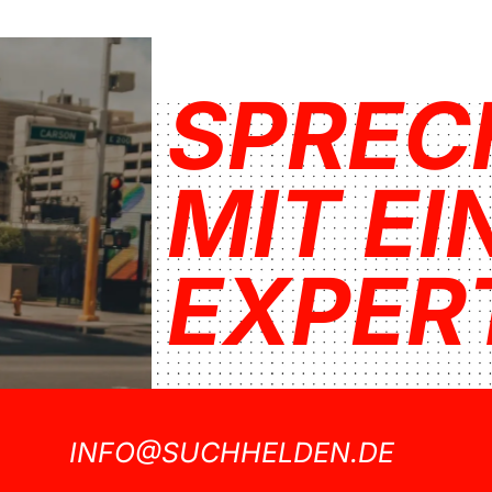
SPREC
MIT E
EXPER
INFO@SUCHHELDEN.DE