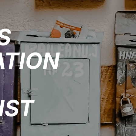
S
ATION
IST