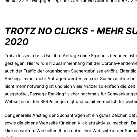
einmal 22 %. Hingegen liegt der Wert für No Click mobil bei 77,2 
TROTZ NO CLICKS - MEHR 
2020
Trotz dessen, dass User ihre Anfrage ohne Ergebnis beenden, ist
gestiegen. Hier wird ein Zusammenhang mit der Corona-Pandemie v
auch der Traffic der organischen Suchergebnisse erhöht. Eigentlic
Anstieg. Immer mehr Anfragen werden von der Suchmaschine berei
nicht mehr notwendig ist und sich viele Nutzer so einfach die Zeit
ausgerollte „Passage Ranking“ sicher nochmals für Schwankungen
Webseiten in den SERPs angezeigt und somit vermutlich für weite
Der generelle Anstieg der Suchanfragen ist ein gutes Zeichen d
sowie die eigene Webseite für einen Klick attraktiv zu machen. Dam
klicken wollten. Wie helfen Ihnen dabei Ihre Webseite in der Suc