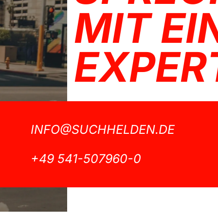
MIT E
EXPER
INFO@SUCHHELDEN.DE
+49 541-507960-0